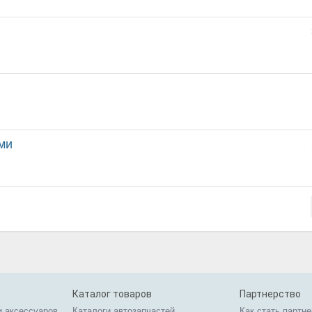
ми
Каталог товаров
Партнерство
и аксессуаров
Каталоги автозапчастей
Как стать партн