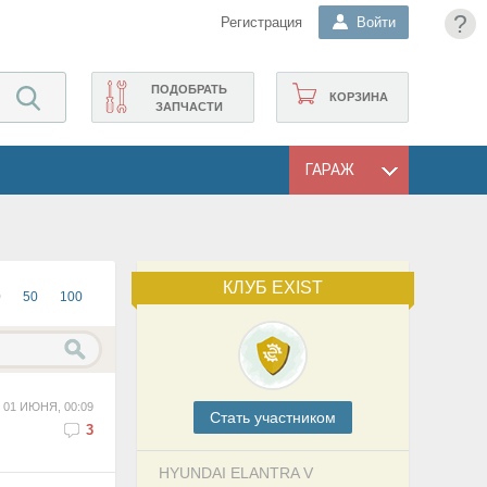
?
Регистрация
Войти
ПОДОБРАТЬ
КОРЗИНА
ЗАПЧАСТИ
ГАРАЖ
КЛУБ EXIST
0
50
100
01 ИЮНЯ, 00:09
Cтать участником
3
HYUNDAI ELANTRA V