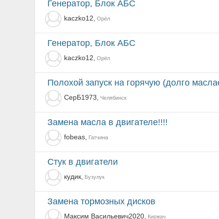
Генератор, Блок АБС
kaczko12,
Орёл
Генератор, Блок АБС
kaczko12,
Орёл
Полохой запуск на горячую (долго масла
СерБ1973,
Челябинск
замена масла в двигателе!!!!
fobeas,
Гатчина
стук в двигатели
кудик,
Бузулук
замена тормозных дисков
Максим Васильевич2020,
Киржач